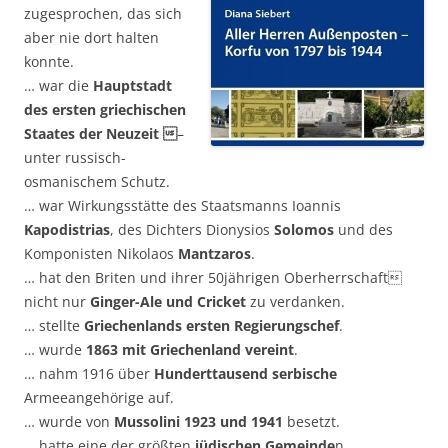
zugesprochen, das sich
aber nie dort halten
konnte.
… war die
Hauptstadt
des ersten griechischen
Staates der
Neuzeit 
–
unter russisch-
osmanischem Schutz.
… war Wirkungsstätte des Staatsmanns Ioannis
Kapodistrias
, des Dichters Dionysios
Solomos
und des
Komponisten Nikolaos
Mantzaros
.
… hat den Briten und ihrer 50jährigen Oberherrschaft
nicht nur
Ginger-Ale und Cricket
zu verdanken.
… stellte
Griechenlands ersten Regierungschef
.
… wurde
1863 mit Griechenland vereint
.
… nahm 1916 über
Hunderttausend serbische
Armeeangehörige auf.
… wurde von
Mussolini 1923 und 1941
besetzt.
… hatte eine der größten
jüdischen Gemeinde
n