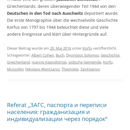
Griechenlands, deren überwiegender Teil 1944 von den
Deutschen in den Tod nach Auschwitz
deportiert wurde.
Die erste Monographie über die wechselvolle Geschichte
Korfus von 1797 bis 1944 beleuchtet diese und viele
andere Ereignisse und klärt über Hintergründe auf.
Dieser Beitrag wurde am
20. Mai 2016
unter
Korfu
veröffentlicht.
Schlagwörter:
Albert Cohen
,
Buch
,
Dyonisios Solomos
,
Geschichte
,
Griechenland
,
Ioannis Kapodistrias
,
jüdische Gemeinde
,
Korfu
,
Mussolini
,
Nikolaos Mantzaros
,
Theotokis
,
Zavitsianos
.
Referat „ЗАГС, паспорта и переписи
населения: гражданизация и
индивидуализации через порядок“