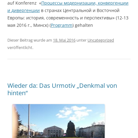
auf Konferenz «
Процессы модернизации, конвергенции
и дивергенции
в странах Центральной и Восточной
Европы: история, современность и перспективы» (12-13
мая 2016 г., Минск) (
Programm
) gehalten
Dieser Beitrag wurde am
18. Mai 2016
unter
Uncategorized
veröffentlicht.
Wieder da: Das Urmotiv „Denkmal von
hinten“