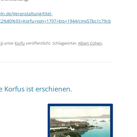
eln.de/Veranstaltung/titel-
E2%80%93+Korfu+von+1797+bis+1944/cmx57bc1c79cb
16
unter
Korfu
veröffentlicht. Schlagwörter:
Albert Cohen
,
 Korfus ist erschienen.