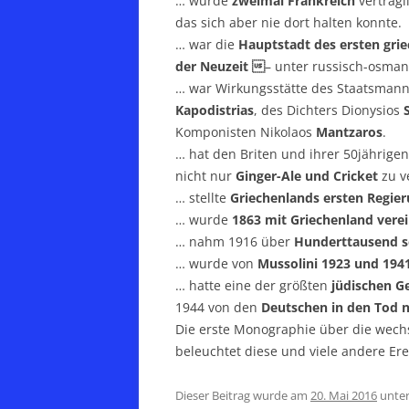
… wurde
zweimal Frankreich
vertragl
das sich aber nie dort halten konnte.
… war die
Hauptstadt des ersten grie
der
Neuzeit 
– unter russisch-osma
… war Wirkungsstätte des Staatsmann
Kapodistrias
, des Dichters Dionysios
Komponisten Nikolaos
Mantzaros
.
… hat den Briten und ihrer 50jährig
nicht nur
Ginger-Ale und Cricket
zu v
… stellte
Griechenlands ersten Regie
… wurde
1863 mit Griechenland verei
… nahm 1916 über
Hunderttausend s
… wurde von
Mussolini 1923 und 194
… hatte eine der größten
jüdischen 
1944 von den
Deutschen in den Tod 
Die erste Monographie über die wechs
beleuchtet diese und viele andere Ere
Dieser Beitrag wurde am
20. Mai 2016
unte