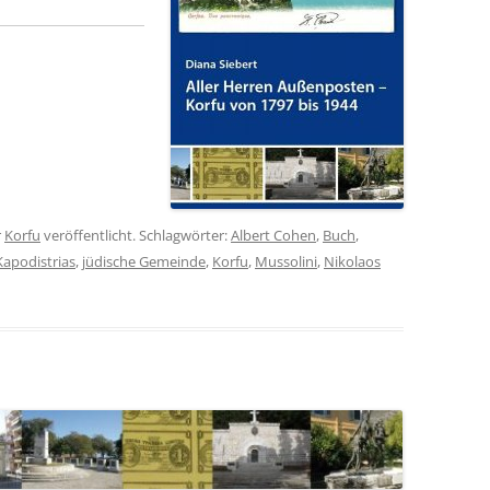
r
Korfu
veröffentlicht. Schlagwörter:
Albert Cohen
,
Buch
,
Kapodistrias
,
jüdische Gemeinde
,
Korfu
,
Mussolini
,
Nikolaos