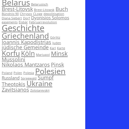
Belarus
Belarusisch
Brest-Litovsk
Buch
Brest-Litowsk
Bündnis-90
Chrysos
CLogg
depolitisation
Dyonisios Solomos
Diana Siebert
Dorf
easements
Eisbär
Februarrevolution
Geschichte
Griechenland
Görlitz
Ioannis Kapodistrias
Juden
jüdische Gemeinde
Karl
Karte
Korfu
Köln
Minsk
Mariupol
Mussolini
Nikolaos Mantzaros
Pinsk
Polesien
Poland
Polen
Polesia
Sumpf
Russland
Spreewald
Ukraine
Theotokis
Zavitsianos
Zolotarevskij