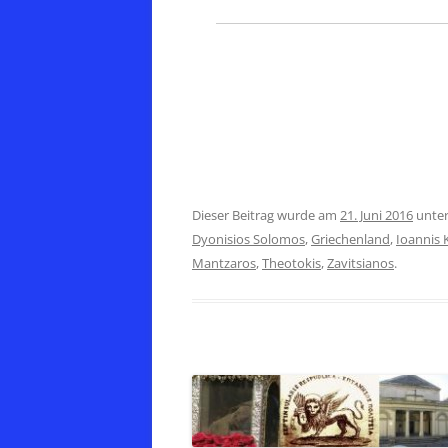
Dieser Beitrag wurde am
21. Juni 2016
unte
Dyonisios Solomos
,
Griechenland
,
Ioannis 
Mantzaros
,
Theotokis
,
Zavitsianos
.