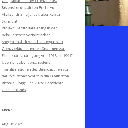
Geografismus oder Ethnizismus?
Rezension des dicken Buchs von
Aljaksandr Smaljančuk über Raman
Skirmunt
Projekt „Territorialisierung in der
Belarusischen Sozialistischen
Sowjetrepublik Verschiebungen von
Grenzverläufen und Maßnahmen zur
Flächendurchdringung von 1918 bis 1941“
Übersicht über verschiedene
Transliterationen des Belarusischen von
der kyrillischen Schrift in die Lateinische
Richard Clogg: Eine kurze Geschichte
Griechenlands
ARCHIV
August 2024