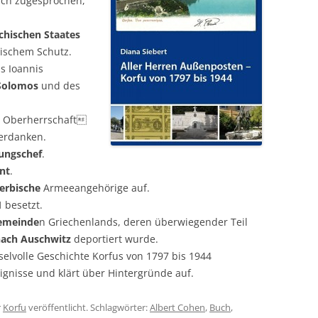
ich zugesprochen,
chischen Staates
nischem Schutz.
s Ioannis
Solomos
und des
en Oberherrschaft
erdanken.
rungschef
.
nt
.
erbische
Armeeangehörige auf.
1
besetzt.
Gemeinde
n Griechenlands, deren überwiegender Teil
nach Auschwitz
deportiert wurde.
elvolle Geschichte Korfus von 1797 bis 1944
ignisse und klärt über Hintergründe auf.
r
Korfu
veröffentlicht. Schlagwörter:
Albert Cohen
,
Buch
,