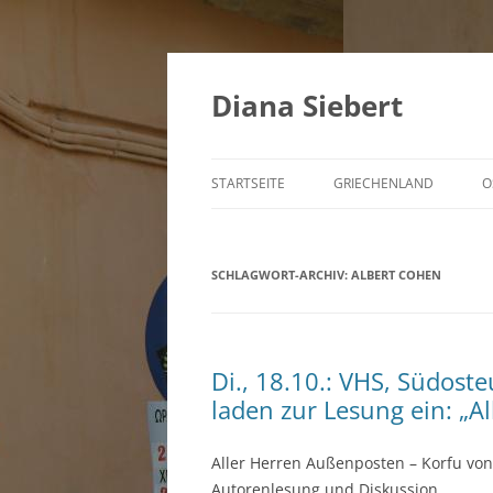
Zum
Inhalt
springen
Diana Siebert
STARTSEITE
GRIECHENLAND
O
SCHLAGWORT-ARCHIV:
ALBERT COHEN
Di., 18.10.: VHS, Südoste
laden zur Lesung ein: „A
Aller Herren Außenposten – Korfu von
Autorenlesung und Diskussion