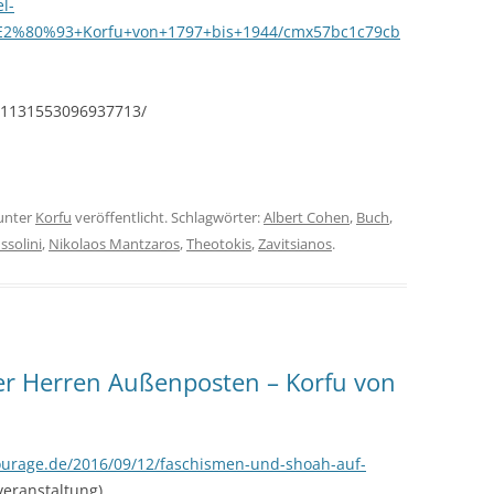
l-
E2%80%93+Korfu+von+1797+bis+1944/cmx57bc1c79cb
s/1131553096937713/
unter
Korfu
veröffentlicht. Schlagwörter:
Albert Cohen
,
Buch
,
solini
,
Nikolaos Mantzaros
,
Theotokis
,
Zavitsianos
.
ler Herren Außenposten – Korfu von
ourage.de/2016/09/12/faschismen-und-shoah-auf-
eranstaltung)