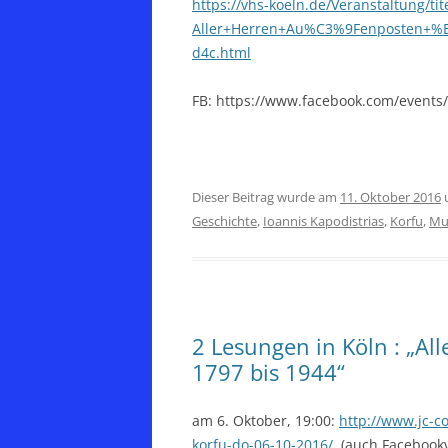
https://vhs-koeln.de/Veranstaltung/tite
Aller+Herren+Au%C3%9Fenposten+%
d4c.html
FB: https://www.facebook.com/event
Dieser Beitrag wurde am
11. Oktober 2016
Geschichte
,
Ioannis Kapodistrias
,
Korfu
,
Mus
2 Lesungen in Köln : „Al
1797 bis 1944“
am 6. Oktober, 19:00:
http://www.jc-c
korfu-do-06-10-2016/
(auch Facebookv