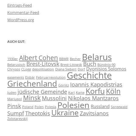
Eintrags-Feed
Kommentar-Feed
WordPress.org
AUCH GUT:
Belarus
Albert Cohen
1930er
BBWR
Becher
Brest-Litovsk
Buch
Belarusisch
Brest-Litowsk
Bündnis-90
Dyonisios Solomos
Chrysos
CLogg
depolitisation
Diana Siebert
Dorf
Geschichte
easements
Eisbär
Februarrevolution
Griechenland
Ioannis Kapodistrias
Görlitz
Korfu
Köln
jüdische Gemeinde
Juden
Karl
Karte
Minsk
Mussolini
Nikolaos Mantzaros
Mariupol
Polesien
Pinsk
Russland
Poland
Polen
Polesia
Spreewald
Ukraine
Sumpf
Theotokis
Zavitsianos
Zolotarevskij