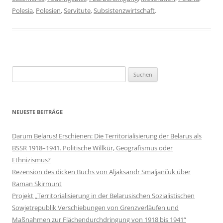
Polesia
,
Polesien
,
Servitute
,
Subsistenzwirtschaft
.
Suchen
nach:
NEUESTE BEITRÄGE
Darum Belarus! Erschienen: Die Territorialisierung der Belarus als
BSSR 1918–1941. Politische Willkür, Geografismus oder
Ethnizismus?
Rezension des dicken Buchs von Aljaksandr Smaljančuk über
Raman Skirmunt
Projekt „Territorialisierung in der Belarusischen Sozialistischen
Sowjetrepublik Verschiebungen von Grenzverläufen und
Maßnahmen zur Flächendurchdringung von 1918 bis 1941“