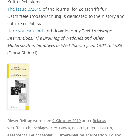
Kultur Polesiens.
The issue 3/2019
of the journal for Zeitschrift für
Ostmitteleuropaforschung is dedicated to the history and
culture of Polesia.
Here you can find
and download my Text
Landscape
Interventions? The Draining of Wetlands and Other
Modernization Initiatives in West Polesia from 1921 to 1939
(Diana Siebert)
Dieser Beitrag wurde am
9. Oktober 2019
unter
Belarus
veröffentlicht. Schlagwörter:
BBWR
,
Belarus
,
depolitisation
,
easements
,
Feuchtgebiet
,
FLurbereinigung
,
Melioration
,
Poland
,