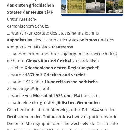
des ersten griechischen
Staates der
Neuzeit 
–
unter russisch-
osmanischem Schutz.
… war Wirkungsstätte des Staatsmanns Ioannis
Kapodistrias
, des Dichters Dionysios
Solomos
und des
Komponisten Nikolaos
Mantzaros
.
… hat den Briten und ihrer 50jährigen Oberherrschaft
nicht nur
Ginger-Ale und Cricket
zu verdanken.
… stellte
Griechenlands ersten Regierungschef
.
… wurde
1863 mit Griechenland vereint
.
… nahm 1916 über
Hunderttausend serbische
Armeeangehörige auf.
… wurde von
Mussolini 1923 und 1941
besetzt.
… hatte eine der größten
jüdischen Gemeinde
n
Griechenlands, deren überwiegender Teil 1944 von den
Deutschen in den Tod nach Auschwitz
deportiert wurde.
Die erste Monographie über die wechselvolle Geschichte