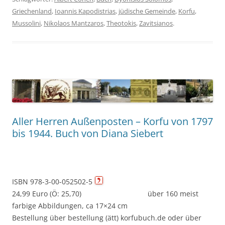
Griechenland
,
Ioannis Kapodistrias
,
jüdische Gemeinde
,
Korfu
,
Mussolini
,
Nikolaos Mantzaros
,
Theotokis
,
Zavitsianos
.
Aller Herren Außenposten – Korfu von 1797
bis 1944. Buch von Diana Siebert
ISBN 978-3-00-052502-5
24,99 Euro (Ö: 25,70) über 160 meist
farbige Abbildungen, ca 17×24 cm
Bestellung über bestellung (ätt) korfubuch.de oder über