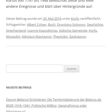
Korfus von 1797 bis 1944 beleuchtet diese und viele
andere Ereignisse und klärt über Hintergründe auf.
Dieser Beitrag wurde am
20. Mai 2016
unter
Korfu
veröffentlicht.
Schlagwörter:
Albert Cohen
,
Buch
,
Dyonisios Solomos
,
Geschichte
,
Griechenland
,
Ioannis Kapodistrias
,
jüdische Gemeinde
,
Korfu
,
Mussolini
,
Nikolaos Mantzaros
,
Theotokis
,
Zavitsianos
.
Suchen
nach:
NEUESTE BEITRÄGE
Darum Belarus! Erschienen: Die Territorialisierung der Belarus als
BSSR 1918–1941. Politische Willkür, Geografismus oder
Ethnizismus?