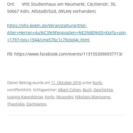
Ort: VHS Studienhaus am Neumarkt, Cäcilienstr. 35,
50667 Köln, Altstadt/Süd, (WLAN vorhanden)
https://vhs-koeln.de/Veranstaltung/titel-
Aller+Herren+Au%C3%9Fenposten+%E2%80%93+Korfu+von
+1797+bis+1944/cmx57bc1c79cbd4c.html
FB: https://www.facebook.com/events/1131553096937713/
Dieser Beitrag wurde am
11. Oktober 2016
unter
Korfu
veröffentlicht. Schlagwörter:
Albert Cohen
,
Buch
,
Geschichte
,
Ioannis Kapodistrias
,
Korfu
,
Mussolini
,
Nikolaos Mantzaros
,
Theotokis
,
Zavitsianos
.