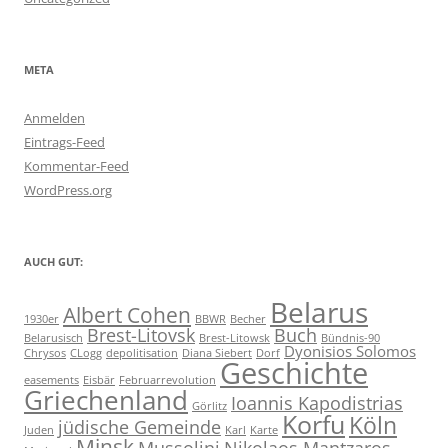
META
Anmelden
Eintrags-Feed
Kommentar-Feed
WordPress.org
AUCH GUT:
Belarus
Albert Cohen
1930er
BBWR
Becher
Brest-Litovsk
Buch
Belarusisch
Brest-Litowsk
Bündnis-90
Dyonisios Solomos
Chrysos
CLogg
depolitisation
Diana Siebert
Dorf
Geschichte
easements
Eisbär
Februarrevolution
Griechenland
Ioannis Kapodistrias
Görlitz
Korfu
Köln
jüdische Gemeinde
Juden
Karl
Karte
Minsk