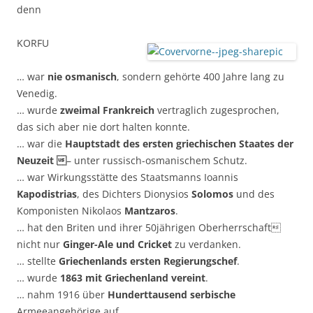
denn
KORFU
… war
nie osmanisch
, sondern gehörte 400 Jahre lang zu
Venedig.
… wurde
zweimal Frankreich
vertraglich zugesprochen,
das sich aber nie dort halten konnte.
… war die
Hauptstadt des ersten griechischen Staates der
Neuzeit 
– unter russisch-osmanischem Schutz.
… war Wirkungsstätte des Staatsmanns Ioannis
Kapodistrias
, des Dichters Dionysios
Solomos
und des
Komponisten Nikolaos
Mantzaros
.
… hat den Briten und ihrer 50jährigen Oberherrschaft
nicht nur
Ginger-Ale und Cricket
zu verdanken.
… stellte
Griechenlands ersten Regierungschef
.
… wurde
1863 mit Griechenland vereint
.
… nahm 1916 über
Hunderttausend serbische
Armeeangehörige auf.