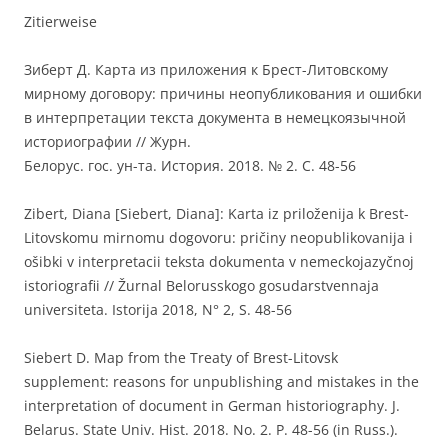
Zitierweise
Зиберт Д. Карта из приложения к Брест-Литовскому
мирному договору: причины неопубликования и ошибки
в интерпретации текста документа в немецкояз
ычной
историографии // Журн.
Белорус. гос. ун-та. История. 2018. № 2. C. 48-56
Zibert, Diana [Siebert, Diana]: Karta iz priloženija k Brest-
Litovskomu mirnomu dogovoru: pričiny neopublikovanija i
ošibki v interpretacii teksta dokumenta v nemeckojazyčnoj
istoriografii // Žurnal Belorusskogo gosudarstvennaja
universiteta. Istorija 2018, N° 2, S. 48-56
Siebert D. Map from the Treaty of Brest-Litovsk
supplement: reasons for unpublishing and mistakes in the
interpretation of document in German historiography. J.
Belarus. State Univ. Hist. 2018. No. 2. P. 48-56 (in Russ.).