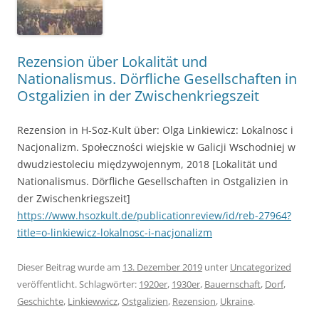
Rezension über Lokalität und
Nationalismus. Dörfliche Gesellschaften in
Ostgalizien in der Zwischenkriegszeit
Rezension in H-Soz-Kult über: Olga Linkiewicz: Lokalnosc i
Nacjonalizm. Społeczności wiejskie w Galicji Wschodniej w
dwudziestoleciu międzywojennym, 2018 [Lokalität und
Nationalismus. Dörfliche Gesellschaften in Ostgalizien in
der Zwischenkriegszeit]
https://www.hsozkult.de/publicationreview/id/reb-27964?
title=o-linkiewicz-lokalnosc-i-nacjonalizm
Dieser Beitrag wurde am
13. Dezember 2019
unter
Uncategorized
veröffentlicht. Schlagwörter:
1920er
,
1930er
,
Bauernschaft
,
Dorf
,
Geschichte
,
Linkiewwicz
,
Ostgalizien
,
Rezension
,
Ukraine
.