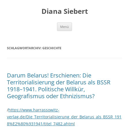
Zum
Inhalt
Diana Siebert
springen
Menü
SCHLAGWORTARCHIV:
GESCHICHTE
Darum Belarus! Erschienen: Die
Territorialisierung der Belarus als BSSR
1918–1941. Politische Willkür,
Geografismus oder Ethnizismus?
/
https://www.harrassowitz-
verlag.de/Die_Territorialisierung_der_Belarus_als_BSSR_191
8%E2%80%931941/titel_7482.ahtml