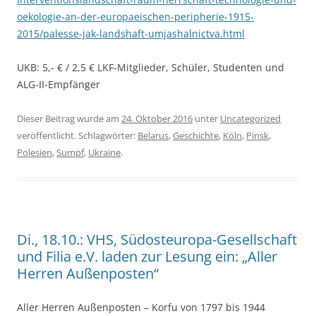
oekologie-an-der-europaeischen-peripherie-1915-
2015/palesse-jak-landshaft-umjashalnictva.html
UKB: 5,- € / 2,5 € LKF-Mitglieder, Schüler, Studenten und
ALG-II-Empfänger
Dieser Beitrag wurde am
24. Oktober 2016
unter
Uncategorized
veröffentlicht. Schlagwörter:
Belarus
,
Geschichte
,
Köln
,
Pinsk
,
Polesien
,
Sumpf
,
Ukraine
.
Di., 18.10.: VHS, Südosteuropa-Gesellschaft
und Filia e.V. laden zur Lesung ein: „Aller
Herren Außenposten“
Aller Herren Außenposten – Korfu von 1797 bis 1944