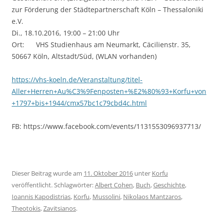
zur Förderung der Städtepartnerschaft Köln – Thessaloniki
e.V.
Di., 18.10.2016, 19:00 – 21:00 Uhr
Ort: VHS Studienhaus am Neumarkt, Cäcilienstr. 35,
50667 Köln, Altstadt/Süd, (WLAN vorhanden)
https://vhs-koeln.de/Veranstaltung/titel-
Aller+Herren+Au%C3%9Fenposten+%E2%80%93+Korfu+von
+1797+bis+1944/cmx57bc1c79cbd4c.html
FB: https://www.facebook.com/events/1131553096937713/
Dieser Beitrag wurde am
11. Oktober 2016
unter
Korfu
veröffentlicht. Schlagwörter:
Albert Cohen
,
Buch
,
Geschichte
,
Ioannis Kapodistrias
,
Korfu
,
Mussolini
,
Nikolaos Mantzaros
,
Theotokis
,
Zavitsianos
.