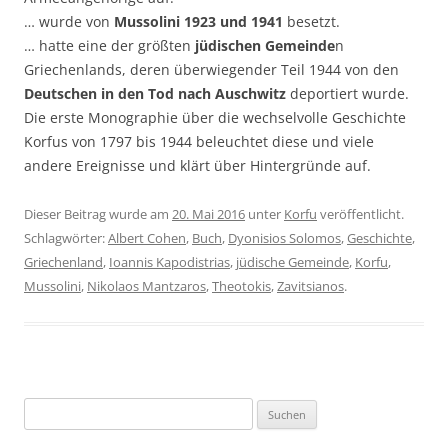
… wurde von
Mussolini 1923 und 1941
besetzt.
… hatte eine der größten
jüdischen Gemeinde
n
Griechenlands, deren überwiegender Teil 1944 von den
Deutschen in den Tod nach Auschwitz
deportiert wurde.
Die erste Monographie über die wechselvolle Geschichte
Korfus von 1797 bis 1944 beleuchtet diese und viele
andere Ereignisse und klärt über Hintergründe auf.
Dieser Beitrag wurde am
20. Mai 2016
unter
Korfu
veröffentlicht.
Schlagwörter:
Albert Cohen
,
Buch
,
Dyonisios Solomos
,
Geschichte
,
Griechenland
,
Ioannis Kapodistrias
,
jüdische Gemeinde
,
Korfu
,
Mussolini
,
Nikolaos Mantzaros
,
Theotokis
,
Zavitsianos
.
Suchen
nach: