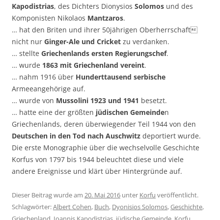
Kapodistrias
, des Dichters Dionysios
Solomos
und des
Komponisten Nikolaos
Mantzaros
.
… hat den Briten und ihrer 50jährigen Oberherrschaft
nicht nur
Ginger-Ale und Cricket
zu verdanken.
… stellte
Griechenlands ersten Regierungschef
.
… wurde
1863 mit Griechenland vereint
.
… nahm 1916 über
Hunderttausend serbische
Armeeangehörige auf.
… wurde von
Mussolini 1923 und 1941
besetzt.
… hatte eine der größten
jüdischen Gemeinde
n
Griechenlands, deren überwiegender Teil 1944 von den
Deutschen in den Tod nach Auschwitz
deportiert wurde.
Die erste Monographie über die wechselvolle Geschichte
Korfus von 1797 bis 1944 beleuchtet diese und viele
andere Ereignisse und klärt über Hintergründe auf.
Dieser Beitrag wurde am
20. Mai 2016
unter
Korfu
veröffentlicht.
Schlagwörter:
Albert Cohen
,
Buch
,
Dyonisios Solomos
,
Geschichte
,
Griechenland
,
Ioannis Kapodistrias
,
jüdische Gemeinde
,
Korfu
,