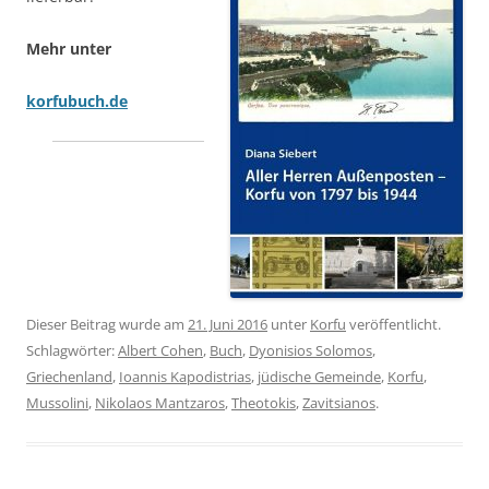
Mehr unter
korfubuch.de
Dieser Beitrag wurde am
21. Juni 2016
unter
Korfu
veröffentlicht.
Schlagwörter:
Albert Cohen
,
Buch
,
Dyonisios Solomos
,
Griechenland
,
Ioannis Kapodistrias
,
jüdische Gemeinde
,
Korfu
,
Mussolini
,
Nikolaos Mantzaros
,
Theotokis
,
Zavitsianos
.