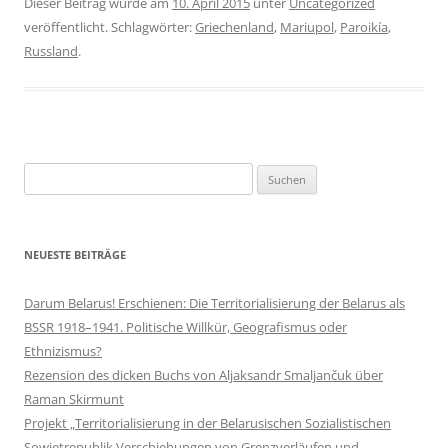
Dieser Beitrag wurde am
10. April 2015
unter
Uncategorized
veröffentlicht. Schlagwörter:
Griechenland
,
Mariupol
,
Paroikía
,
Russland
.
Suchen
nach:
NEUESTE BEITRÄGE
Darum Belarus! Erschienen: Die Territorialisierung der Belarus als
BSSR 1918–1941. Politische Willkür, Geografismus oder
Ethnizismus?
Rezension des dicken Buchs von Aljaksandr Smaljančuk über
Raman Skirmunt
Projekt „Territorialisierung in der Belarusischen Sozialistischen
Sowjetrepublik Verschiebungen von Grenzverläufen und