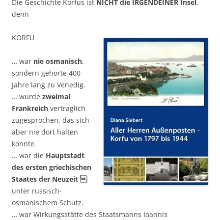
Die Geschichte Korfus ist
NICHT die IRGENDEINER Insel
,
denn
KORFU
… war
nie osmanisch
,
sondern gehörte 400
Jahre lang zu Venedig.
… wurde
zweimal
Frankreich
vertraglich
zugesprochen, das sich
aber nie dort halten
konnte.
… war die
Hauptstadt
des ersten griechischen
Staates der
Neuzeit 
–
unter russisch-
osmanischem Schutz.
… war Wirkungsstätte des Staatsmanns Ioannis