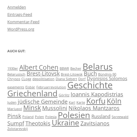
Anmelden
Eintrags-Feed
Kommentar-Feed
WordPress.org
AUCH GUT:
Belarus
Albert Cohen
1930er
BBWR
Becher
Brest-Litovsk
Buch
Belarusisch
Brest-Litowsk
Bündnis-90
Dyonisios Solomos
Chrysos
CLogg
depolitisation
Diana Siebert
Dorf
Geschichte
easements
Eisbär
Februarrevolution
Griechenland
Ioannis Kapodistrias
Görlitz
Korfu
Köln
jüdische Gemeinde
Juden
Karl
Karte
Minsk
Mussolini
Nikolaos Mantzaros
Mariupol
Polesien
Pinsk
Russland
Poland
Polen
Polesia
Spreewald
Ukraine
Sumpf
Theotokis
Zavitsianos
Zolotarevskij