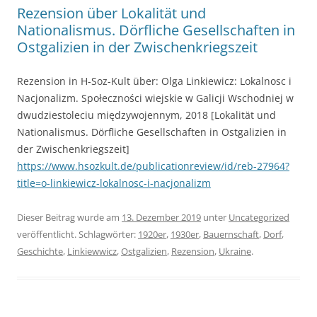
Rezension über Lokalität und
Nationalismus. Dörfliche Gesellschaften in
Ostgalizien in der Zwischenkriegszeit
Rezension in H-Soz-Kult über: Olga Linkiewicz: Lokalnosc i
Nacjonalizm. Społeczności wiejskie w Galicji Wschodniej w
dwudziestoleciu międzywojennym, 2018 [Lokalität und
Nationalismus. Dörfliche Gesellschaften in Ostgalizien in
der Zwischenkriegszeit]
https://www.hsozkult.de/publicationreview/id/reb-27964?
title=o-linkiewicz-lokalnosc-i-nacjonalizm
Dieser Beitrag wurde am
13. Dezember 2019
unter
Uncategorized
veröffentlicht. Schlagwörter:
1920er
,
1930er
,
Bauernschaft
,
Dorf
,
Geschichte
,
Linkiewwicz
,
Ostgalizien
,
Rezension
,
Ukraine
.