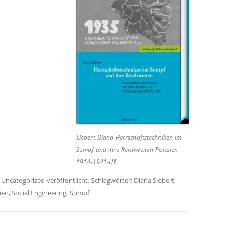
Siebert-Diana-Herrschaftstechniken-im-
Sumpf-und-ihre-Reichweiten-Polesien-
1914-1941-U1
r
Uncategorized
veröffentlicht. Schlagwörter:
Diana Siebert
,
ien
,
Social Engineering
,
Sumpf
.