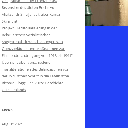
Geografismus oder Ethnizismus?
Rezension des dicken Buchs von
Aljaksandr Smaljančuk über Raman
Skirmunt
Projekt „Territorialisierung in der
Belarusischen Sozialistischen
Sowjetrepublik Verschiebungen von
Grenzverläufen und Maßnahmen zur
Flächendurchdringung von 1918 bis 1941“
Übersicht über verschiedene
Transliterationen des Belarusischen von
der kyrillischen Schrift in die Lateinische
Richard Clogg: Eine kurze Geschichte
Griechenlands
ARCHIV
August 2024