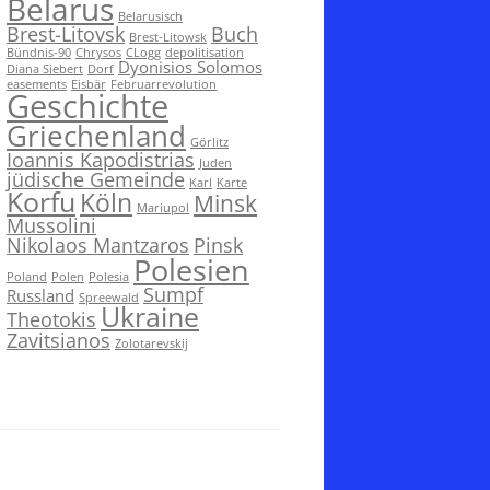
Belarus
Belarusisch
Brest-Litovsk
Buch
Brest-Litowsk
Bündnis-90
Chrysos
CLogg
depolitisation
Dyonisios Solomos
Diana Siebert
Dorf
easements
Eisbär
Februarrevolution
Geschichte
Griechenland
Görlitz
Ioannis Kapodistrias
Juden
jüdische Gemeinde
Karl
Karte
Korfu
Köln
Minsk
Mariupol
Mussolini
Nikolaos Mantzaros
Pinsk
Polesien
Poland
Polen
Polesia
Sumpf
Russland
Spreewald
Ukraine
Theotokis
Zavitsianos
Zolotarevskij