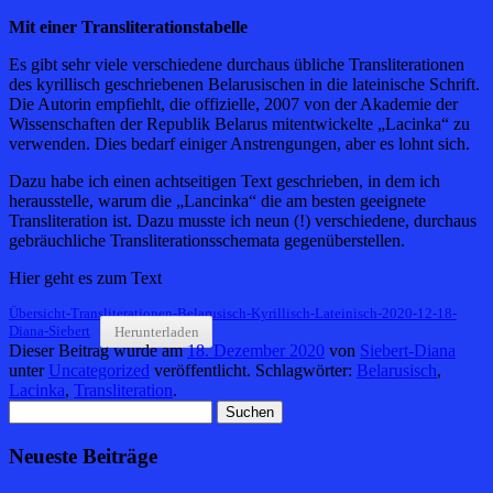
Mit einer Transliterationstabelle
Es gibt sehr viele verschiedene durchaus übliche Transliterationen
des kyrillisch geschriebenen Belarusischen in die lateinische Schrift.
Die Autorin empfiehlt, die offizielle, 2007 von der Akademie der
Wissenschaften der Republik Belarus mitentwickelte „Lacinka“ zu
verwenden. Dies bedarf einiger Anstrengungen, aber es lohnt sich.
Dazu habe ich einen achtseitigen Text geschrieben, in dem ich
herausstelle, warum die „Lancinka“ die am besten geeignete
Transliteration ist. Dazu musste ich neun (!) verschiedene, durchaus
gebräuchliche Transliterationsschemata gegenüberstellen.
Hier geht es zum Text
Übersicht-Transliterationen-Belarusisch-Kyrillisch-Lateinisch-2020-12-18-
Diana-Siebert
Herunterladen
Dieser Beitrag wurde am
18. Dezember 2020
von
Siebert-Diana
unter
Uncategorized
veröffentlicht. Schlagwörter:
Belarusisch
,
Lacinka
,
Transliteration
.
Suchen
nach:
Neueste Beiträge