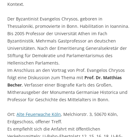
Kontext.
Der Byzantinist Evangelos Chrysos, geboren in
Thessaloniki, promovierte in Bonn. Habilitation in Ioannina.
Bis 2005 Professor der Universität Athen im Fach
Byzantinistik. Mehrmals Gastprofessor an deutschen
Universitäten. Nach der Emeritierung Generalsekretär der
Stiftung für Demokratie und Parlamentarismus des
Hellenischen Parlaments.
Im Anschluss an den Vortrag von Prof. Evangelos Chrysos
folgt eine Diskussion zum Thema mit
Prof. Dr. Matthias
Becher
, Verfasser einer Biografie Karls des Großen,
Mitherausgeber der Monumenta Germaniae Historica und
Professor für Geschichte des Mittelalters in Bonn.
Ort:
Alte Feuerwache Köln
, Melchiorstr. 3, 50670 Köln,
Erdgeschoss, offener Treff.
Es empfiehlt sich die Anfahrt mit öffentlichen
Verkehrsmitteln: U-Bahn-Ebertplatz 12, 15, 16, 18, U-&S-