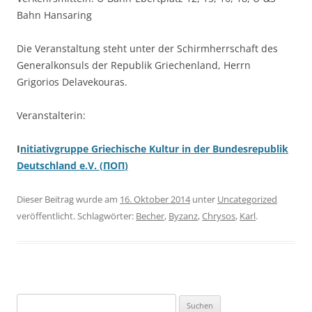
Bahn Hansaring
Die Veranstaltung steht unter der Schirmherrschaft des
Generalkonsuls der Republik Griechenland, Herrn
Grigorios Delavekouras.
Veranstalterin:
I
nitiativgruppe Griechische Kultur in der Bundesrepublik
Deutschland e.V.
(
ΠΟΠ
)
Dieser Beitrag wurde am
16. Oktober 2014
unter
Uncategorized
veröffentlicht. Schlagwörter:
Becher
,
Byzanz
,
Chrysos
,
Karl
.
Suchen