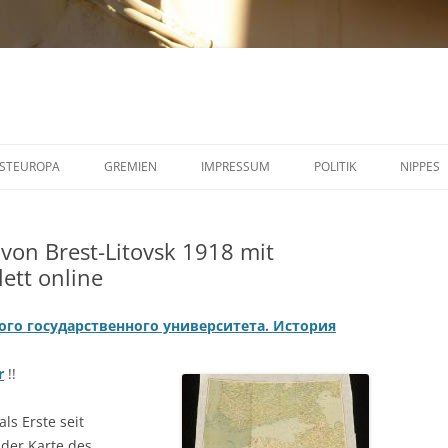
STEUROPA
GREMIEN
IMPRESSUM
POLITIK
NIPPES
 von Brest-Litovsk 1918 mit
ett online
ого государственного университета. История
r
!!
ls Erste seit
 der Karte des