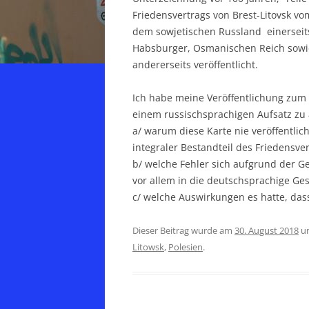
Friedensvertrags von Brest-Litovsk v
dem sowjetischen Russland einersei
Habsburger, Osmanischen Reich sowi
andererseits veröffentlicht.
Ich habe meine Veröffentlichung zum
einem russischsprachigen Aufsatz zu 
a/ warum diese Karte nie veröffentlic
integraler Bestandteil des Friedensve
b/ welche Fehler sich aufgrund der G
vor allem in die deutschsprachige Ge
c/ welche Auswirkungen es hatte, dass
Dieser Beitrag wurde am
30. August 2018
u
Litowsk
,
Polesien
.