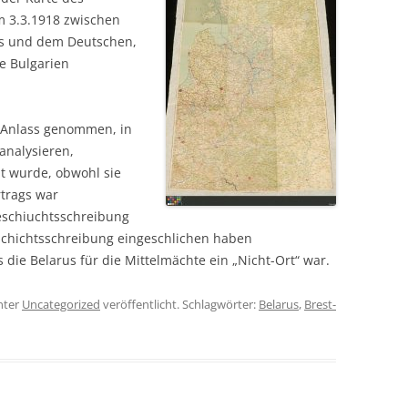
om 3.3.1918 zwischen
ts und dem Deutschen,
e Bulgarien
 Anlass genommen, in
analysieren,
ht wurde, obwohl sie
rtrags war
eschiuchtsschreibung
schichtsschreibung eingeschlichen haben
 die Belarus für die Mittelmächte ein „Nicht-Ort“ war.
nter
Uncategorized
veröffentlicht. Schlagwörter:
Belarus
,
Brest-