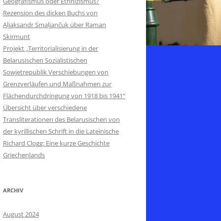
Geografismus oder Ethnizismus?
Rezension des dicken Buchs von
Aljaksandr Smaljančuk über Raman
Skirmunt
Projekt „Territorialisierung in der
Belarusischen Sozialistischen
Sowjetrepublik Verschiebungen von
Grenzverläufen und Maßnahmen zur
Flächendurchdringung von 1918 bis 1941“
Übersicht über verschiedene
Transliterationen des Belarusischen von
der kyrillischen Schrift in die Lateinische
Richard Clogg: Eine kurze Geschichte
Griechenlands
ARCHIV
August 2024