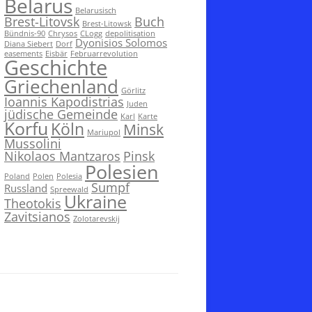
Belarus
Belarusisch
Brest-Litovsk
Buch
Brest-Litowsk
Bündnis-90
Chrysos
CLogg
depolitisation
Dyonisios Solomos
Diana Siebert
Dorf
easements
Eisbär
Februarrevolution
Geschichte
Griechenland
Görlitz
Ioannis Kapodistrias
Juden
jüdische Gemeinde
Karl
Karte
Korfu
Köln
Minsk
Mariupol
Mussolini
Nikolaos Mantzaros
Pinsk
Polesien
Poland
Polen
Polesia
Sumpf
Russland
Spreewald
Ukraine
Theotokis
Zavitsianos
Zolotarevskij