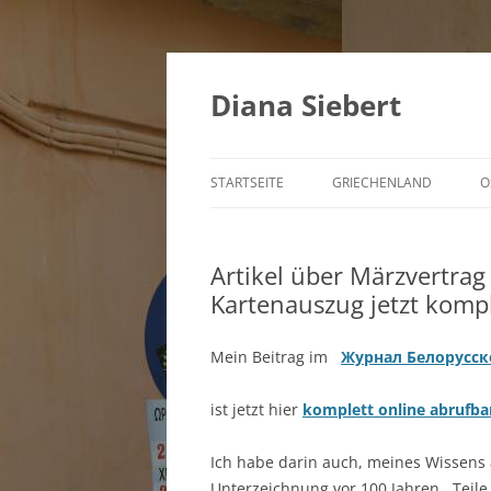
Zum
Inhalt
springen
Diana Siebert
STARTSEITE
GRIECHENLAND
O
Artikel über Märzvertrag
Kartenauszug jetzt kompl
Mein Beitrag im
Журнал Белорусск
ist jetzt hier
komplett online abrufba
Ich habe darin auch, meines Wissens a
Unterzeichnung vor 100 Jahren, Teile