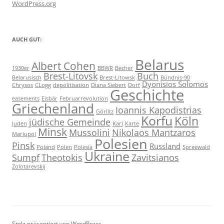
WordPress.org
AUCH GUT:
Belarus
Albert Cohen
1930er
BBWR
Becher
Brest-Litovsk
Buch
Belarusisch
Brest-Litowsk
Bündnis-90
Dyonisios Solomos
Chrysos
CLogg
depolitisation
Diana Siebert
Dorf
Geschichte
easements
Eisbär
Februarrevolution
Griechenland
Ioannis Kapodistrias
Görlitz
Korfu
Köln
jüdische Gemeinde
Juden
Karl
Karte
Minsk
Mussolini
Nikolaos Mantzaros
Mariupol
Polesien
Pinsk
Russland
Poland
Polen
Polesia
Spreewald
Ukraine
Sumpf
Theotokis
Zavitsianos
Zolotarevskij
Stolz präsentiert von WordPress