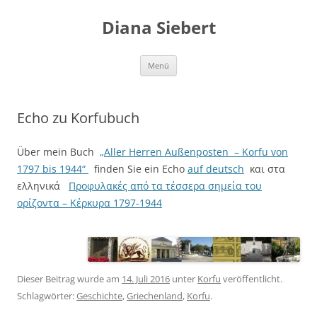
Zum
Inhalt
Diana Siebert
springen
Menü
Echo zu Korfubuch
Über mein Buch
„Aller Herren Außenposten – Korfu von
1797 bis 1944“
finden Sie ein Echo
auf deutsch
και στα
ελληνικά
Προφυλακές από τα τέσσερα σημεία του
ορίζοντα – Κέρκυρα 1797-1944
Dieser Beitrag wurde am
14. Juli 2016
unter
Korfu
veröffentlicht.
Schlagwörter:
Geschichte
,
Griechenland
,
Korfu
.