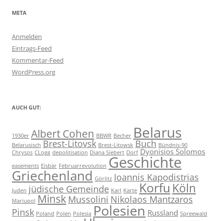
META
Anmelden
Eintrags-Feed
Kommentar-Feed
WordPress.org
AUCH GUT:
Belarus
Albert Cohen
1930er
BBWR
Becher
Brest-Litovsk
Buch
Belarusisch
Brest-Litowsk
Bündnis-90
Dyonisios Solomos
Chrysos
CLogg
depolitisation
Diana Siebert
Dorf
Geschichte
easements
Eisbär
Februarrevolution
Griechenland
Ioannis Kapodistrias
Görlitz
Korfu
Köln
jüdische Gemeinde
Juden
Karl
Karte
Minsk
Mussolini
Nikolaos Mantzaros
Mariupol
Polesien
Pinsk
Russland
Poland
Polen
Polesia
Spreewald