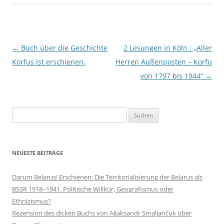
Beitragsnavigation
←
Buch über die Geschichte
2 Lesungen in Köln : „Aller
Korfus ist erschienen.
Herren Außenposten – Korfu
von 1797 bis 1944“
→
Suchen
nach:
NEUESTE BEITRÄGE
Darum Belarus! Erschienen: Die Territorialisierung der Belarus als
BSSR 1918–1941. Politische Willkür, Geografismus oder
Ethnizismus?
Rezension des dicken Buchs von Aljaksandr Smaljančuk über