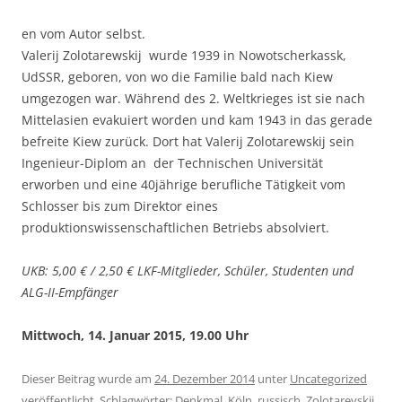
en vom Autor selbst.
Valerij Zolotarewskij wurde 1939 in Nowotscherkassk,
UdSSR, geboren, von wo die Familie bald nach Kiew
umgezogen war. Während des 2. Weltkrieges ist sie nach
Mittelasien evakuiert worden und kam 1943 in das gerade
befreite Kiew zurück. Dort hat Valerij Zolotarewskij sein
Ingenieur-Diplom an der Technischen Universität
erworben und eine 40jährige berufliche Tätigkeit vom
Schlosser bis zum Direktor eines
produktionswissenschaftlichen Betriebs absolviert.
UKB: 5,00 € / 2,50 € LKF-Mitglieder, Schüler, Studenten und
ALG-II-Empfänger
Mittwoch, 14. Januar 2015, 19.00 Uhr
Dieser Beitrag wurde am
24. Dezember 2014
unter
Uncategorized
veröffentlicht. Schlagwörter:
Denkmal
,
Köln
,
russisch
,
Zolotarevskij
.