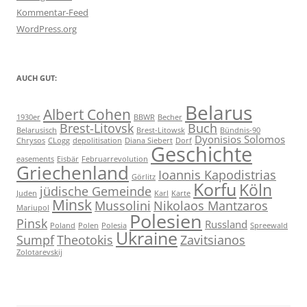
Kommentar-Feed
WordPress.org
AUCH GUT:
Belarus
Albert Cohen
1930er
BBWR
Becher
Brest-Litovsk
Buch
Belarusisch
Brest-Litowsk
Bündnis-90
Dyonisios Solomos
Chrysos
CLogg
depolitisation
Diana Siebert
Dorf
Geschichte
easements
Eisbär
Februarrevolution
Griechenland
Ioannis Kapodistrias
Görlitz
Korfu
Köln
jüdische Gemeinde
Juden
Karl
Karte
Minsk
Mussolini
Nikolaos Mantzaros
Mariupol
Polesien
Pinsk
Russland
Poland
Polen
Polesia
Spreewald
Ukraine
Sumpf
Theotokis
Zavitsianos
Zolotarevskij