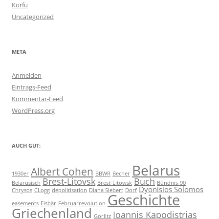
Korfu
Uncategorized
META
Anmelden
Eintrags-Feed
Kommentar-Feed
WordPress.org
AUCH GUT:
Belarus
Albert Cohen
1930er
BBWR
Becher
Brest-Litovsk
Buch
Belarusisch
Brest-Litowsk
Bündnis-90
Dyonisios Solomos
Chrysos
CLogg
depolitisation
Diana Siebert
Dorf
Geschichte
easements
Eisbär
Februarrevolution
Griechenland
Ioannis Kapodistrias
Görlitz