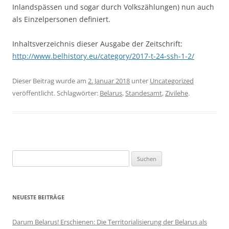
Inlandspässen und sogar durch Volkszählungen) nun auch
als Einzelpersonen definiert.
Inhaltsverzeichnis dieser Ausgabe der Zeitschrift:
http://www.belhistory.eu/category/2017-t-24-ssh-1-2/
Dieser Beitrag wurde am
2. Januar 2018
unter
Uncategorized
veröffentlicht. Schlagwörter:
Belarus
,
Standesamt
,
Zivilehe
.
Suchen
nach:
NEUESTE BEITRÄGE
Darum Belarus! Erschienen: Die Territorialisierung der Belarus als