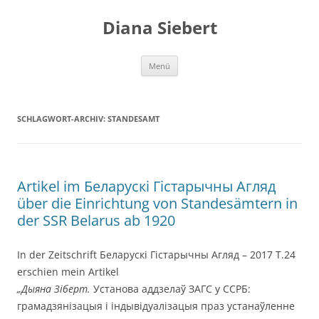
Zum
Inhalt
Diana Siebert
springen
Menü
SCHLAGWORT-ARCHIV:
STANDESAMT
Artikel im Беларускі Гістарычны Агляд
über die Einrichtung von Standesämtern in
der SSR Belarus ab 1920
In der Zeitschrift Беларускі Гістарычны Агляд – 2017 Т.24
erschien mein Artikel
„Дыяна Зіберт.
Установа аддзелаў ЗАГС у ССРБ:
грамадзянізацыя і індывідуалізацыя праз устанаўленне