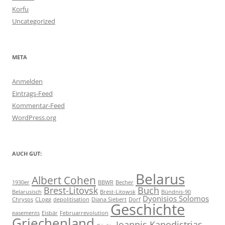
Korfu
Uncategorized
META
Anmelden
Eintrags-Feed
Kommentar-Feed
WordPress.org
AUCH GUT:
Belarus
Albert Cohen
1930er
BBWR
Becher
Brest-Litovsk
Buch
Belarusisch
Brest-Litowsk
Bündnis-90
Dyonisios Solomos
Chrysos
CLogg
depolitisation
Diana Siebert
Dorf
Geschichte
easements
Eisbär
Februarrevolution
Griechenland
Ioannis Kapodistrias