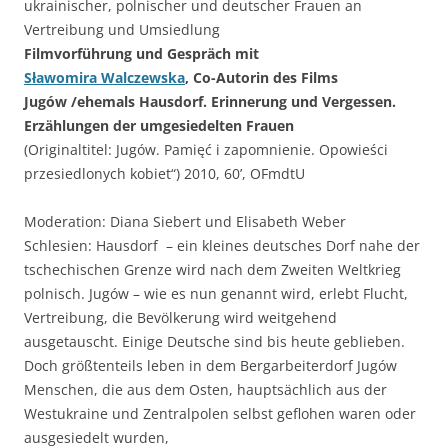
ukrainischer, polnischer und deutscher Frauen an
Vertreibung und Umsiedlung
Filmvorführung und Gespräch mit
Sławomira Walczewska
, Co-Autorin des Films
Jugów /ehemals Hausdorf. Erinnerung und Vergessen.
Erzählungen der umgesiedelten Frauen
(Originaltitel: Jugów. Pamięć i zapomnienie. Opowieści
przesiedlonych kobiet“) 2010, 60’, OFmdtU
Moderation: Diana Siebert und Elisabeth Weber
Schlesien: Hausdorf – ein kleines deutsches Dorf nahe der
tschechischen Grenze wird nach dem Zweiten Weltkrieg
polnisch. Jugów – wie es nun genannt wird, erlebt Flucht,
Vertreibung, die Bevölkerung wird weitgehend
ausgetauscht. Einige Deutsche sind bis heute geblieben.
Doch größtenteils leben in dem Bergarbeiterdorf Jugów
Menschen, die aus dem Osten, hauptsächlich aus der
Westukraine und Zentralpolen selbst geflohen waren oder
ausgesiedelt wurden,