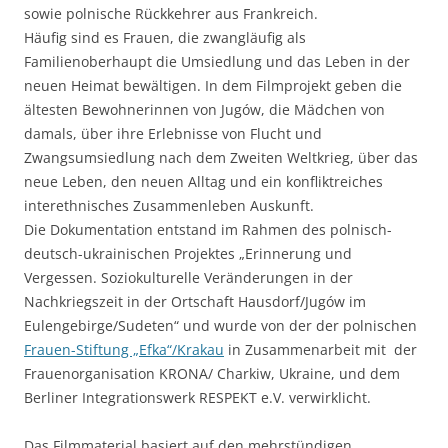
sowie polnische Rückkehrer aus Frankreich.
Häufig sind es Frauen, die zwangläufig als
Familienoberhaupt die Umsiedlung und das Leben in der
neuen Heimat bewältigen. In dem Filmprojekt geben die
ältesten Bewohnerinnen von Jugów, die Mädchen von
damals, über ihre Erlebnisse von Flucht und
Zwangsumsiedlung nach dem Zweiten Weltkrieg, über das
neue Leben, den neuen Alltag und ein konfliktreiches
interethnisches Zusammenleben Auskunft.
Die Dokumentation entstand im Rahmen des polnisch-
deutsch-ukrainischen Projektes „Erinnerung und
Vergessen. Soziokulturelle Veränderungen in der
Nachkriegszeit in der Ortschaft Hausdorf/Jugów im
Eulengebirge/Sudeten“ und wurde von der der polnischen
Frauen-Stiftung „Efka“/Krakau
in Zusammenarbeit mit der
Frauenorganisation KRONA/ Charkiw, Ukraine, und dem
Berliner Integrationswerk RESPEKT e.V. verwirklicht.
Das Filmmaterial basiert auf den mehrstündigen