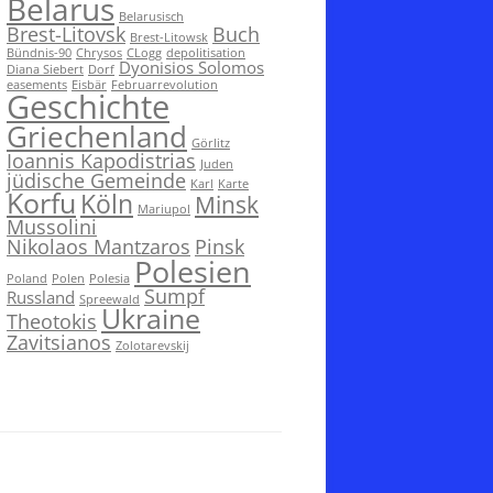
Belarus
Belarusisch
Brest-Litovsk
Buch
Brest-Litowsk
Bündnis-90
Chrysos
CLogg
depolitisation
Dyonisios Solomos
Diana Siebert
Dorf
easements
Eisbär
Februarrevolution
Geschichte
Griechenland
Görlitz
Ioannis Kapodistrias
Juden
jüdische Gemeinde
Karl
Karte
Korfu
Köln
Minsk
Mariupol
Mussolini
Nikolaos Mantzaros
Pinsk
Polesien
Poland
Polen
Polesia
Sumpf
Russland
Spreewald
Ukraine
Theotokis
Zavitsianos
Zolotarevskij