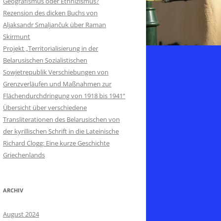
Geografismus oder Ethnizismus?
Rezension des dicken Buchs von
Aljaksandr Smaljančuk über Raman
Skirmunt
Projekt „Territorialisierung in der
Belarusischen Sozialistischen
Sowjetrepublik Verschiebungen von
Grenzverläufen und Maßnahmen zur
Flächendurchdringung von 1918 bis 1941“
Übersicht über verschiedene
Transliterationen des Belarusischen von
der kyrillischen Schrift in die Lateinische
Richard Clogg: Eine kurze Geschichte
Griechenlands
ARCHIV
August 2024