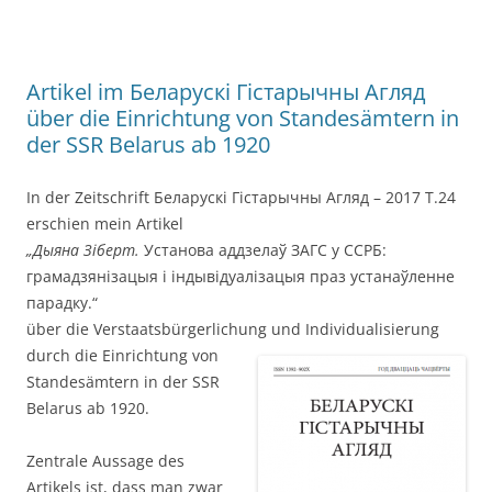
Artikel im Беларускі Гістарычны Агляд
über die Einrichtung von Standesämtern in
der SSR Belarus ab 1920
In der Zeitschrift Беларускі Гістарычны Агляд – 2017 Т.24
erschien mein Artikel
„Дыяна Зіберт.
Установа аддзелаў ЗАГС у ССРБ:
грамадзянізацыя і індывідуалізацыя праз устанаўленне
парадку.“
über die Verstaatsbürgerlichung und Individualisierung
durch die Einrich
tung von
Standesämtern in der SSR
Belarus ab 1920.
Zentrale Aussage des
Artikels ist, dass man zwar