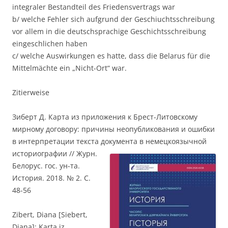
integraler Bestandteil des Friedensvertrags war
b/ welche Fehler sich aufgrund der Geschiuchtsschreibung
vor allem in die deutschsprachige Geschichtsschreibung
eingeschlichen haben
c/ welche Auswirkungen es hatte, dass die Belarus für die
Mittelmächte ein „Nicht-Ort“ war.
Zitierweise
Зиберт Д. Карта из приложения к Брест-Литовскому
мирному договору: причины неопубликования и ошибки
в интерпретации текста документа в немецкояз
ычной
историографии // Журн.
Белорус. гос. ун-та.
История. 2018. № 2. C.
48-56
Zibert, Diana [Siebert,
Diana]: Karta iz