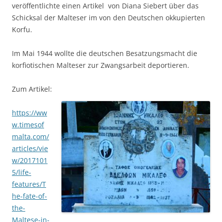
veröffentlichte einen Artikel von Diana Siebert über das
Schicksal der Malteser im von den Deutschen okkupierten
Korfu.
Im Mai 1944 wollte die deutschen Besatzungsmacht die
korfiotischen Malteser zur Zwangsarbeit deportieren.
Zum Artikel:
https://ww
w.timesof
malta.com/
articles/vie
w/2017101
5/life-
features/T
he-fate-of-
the-
Maltese-in-