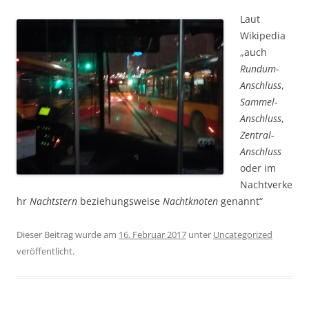
Laut
Wikipedia
„auch
Rundum-
Anschluss
,
Sammel-
Anschluss
,
Zentral-
Anschluss
oder im
Nachtverke
hr
Nachtstern
beziehungsweise
Nachtknoten
genannt“
Dieser Beitrag wurde am
16. Februar 2017
unter
Uncategorized
veröffentlicht.