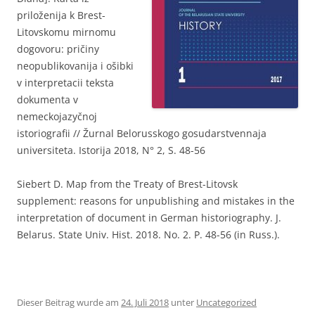
priloženija k Brest-
Litovskomu mirnomu
dogovoru: pričiny
neopublikovanija i ošibki
v interpretacii teksta
dokumenta v
nemeckojazyčnoj
istoriografii // Žurnal Belorusskogo gosudarstvennaja
universiteta. Istorija 2018, N° 2, S. 48-56
Siebert D. Map from the Treaty of Brest-Litovsk
supplement: reasons for unpublishing and mistakes in the
interpretation of document in German historiography. J.
Belarus. State Univ. Hist. 2018. No. 2. P. 48-56 (in Russ.).
Dieser Beitrag wurde am
24. Juli 2018
unter
Uncategorized