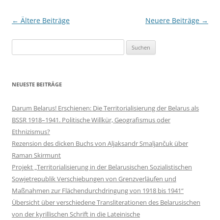
Beitragsnavigation
←
Ältere Beiträge
Neuere Beiträge
→
Suchen
nach:
NEUESTE BEITRÄGE
Darum Belarus! Erschienen: Die Territorialisierung der Belarus als
BSSR 1918–1941. Politische Willkür, Geografismus oder
Ethnizismus?
Rezension des dicken Buchs von Aljaksandr Smaljančuk über
Raman Skirmunt
Projekt „Territorialisierung in der Belarusischen Sozialistischen
Sowjetrepublik Verschiebungen von Grenzverläufen und
Maßnahmen zur Flächendurchdringung von 1918 bis 1941“
Übersicht über verschiedene Transliterationen des Belarusischen
von der kyrillischen Schrift in die Lateinische