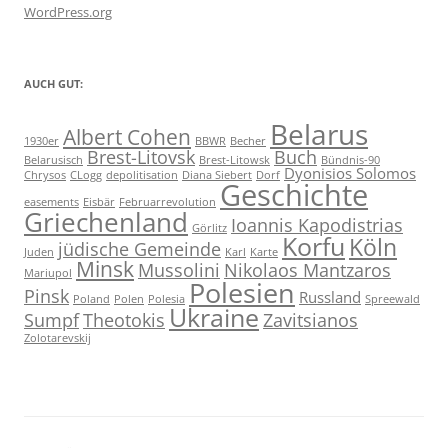
WordPress.org
AUCH GUT:
Belarus
Albert Cohen
1930er
BBWR
Becher
Brest-Litovsk
Buch
Belarusisch
Brest-Litowsk
Bündnis-90
Dyonisios Solomos
Chrysos
CLogg
depolitisation
Diana Siebert
Dorf
Geschichte
easements
Eisbär
Februarrevolution
Griechenland
Ioannis Kapodistrias
Görlitz
Korfu
Köln
jüdische Gemeinde
Juden
Karl
Karte
Minsk
Mussolini
Nikolaos Mantzaros
Mariupol
Polesien
Pinsk
Russland
Poland
Polen
Polesia
Spreewald
Ukraine
Sumpf
Theotokis
Zavitsianos
Zolotarevskij