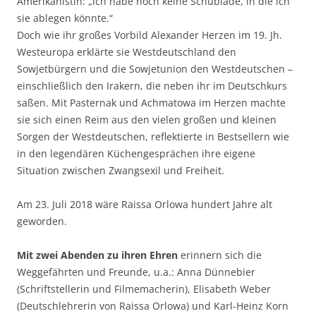
Amerikanistin: „ich habe noch keine Schublade, in die ich
sie ablegen könnte.“
Doch wie ihr großes Vorbild Alexander Herzen im 19. Jh.
Westeuropa erklärte sie Westdeutschland den
Sowjetbürgern und die Sowjetunion den Westdeutschen –
einschließlich den Irakern, die neben ihr im Deutschkurs
saßen. Mit Pasternak und Achmatowa im Herzen machte
sie sich einen Reim aus den vielen großen und kleinen
Sorgen der Westdeutschen, reflektierte in Bestsellern wie
in den legendären Küchengesprächen ihre eigene
Situation zwischen Zwangsexil und Freiheit.
Am 23. Juli 2018 wäre Raissa Orlowa hundert Jahre alt
geworden.
Mit zwei Abenden zu ihren Ehren
erinnern sich die
Weggefährten und Freunde, u.a.: Anna Dünnebier
(Schriftstellerin und Filmemacherin), Elisabeth Weber
(Deutschlehrerin von Raissa Orlowa) und Karl-Heinz Korn